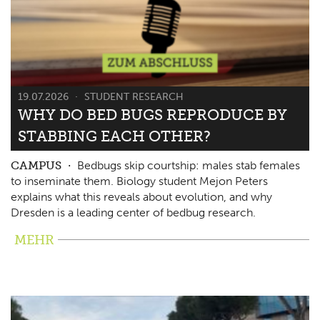
19.07.2026
STUDENT RESEARCH
WHY DO BED BUGS REPRODUCE BY
STABBING EACH OTHER?
CAMPUS
Bedbugs skip courtship: males stab females
to inseminate them. Biology student Mejon Peters
explains what this reveals about evolution, and why
Dresden is a leading center of bedbug research.
MEHR