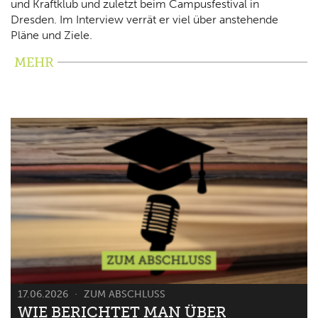
und Kraftklub und zuletzt beim Campusfestival in
Dresden. Im Interview verrät er viel über anstehende
Pläne und Ziele.
MEHR
17.06.2026
ZUM ABSCHLUSS
WIE BERICHTET MAN ÜBER