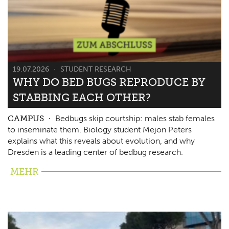
19.07.2026
STUDENT RESEARCH
WHY DO BED BUGS REPRODUCE BY
STABBING EACH OTHER?
CAMPUS
Bedbugs skip courtship: males stab females
to inseminate them. Biology student Mejon Peters
explains what this reveals about evolution, and why
Dresden is a leading center of bedbug research.
MEHR