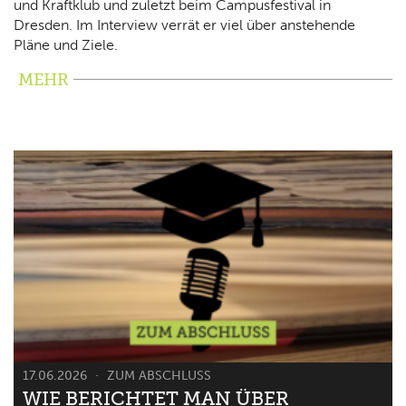
und Kraftklub und zuletzt beim Campusfestival in
Dresden. Im Interview verrät er viel über anstehende
Pläne und Ziele.
MEHR
17.06.2026
ZUM ABSCHLUSS
WIE BERICHTET MAN ÜBER