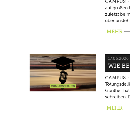
CAMPUS
auf großen 
zuletzt beim
über ansteh
MEHR
17.06.2026
WIE B
CAMPUS
Tötungsdeli
Günther hat
schreiben. E
MEHR