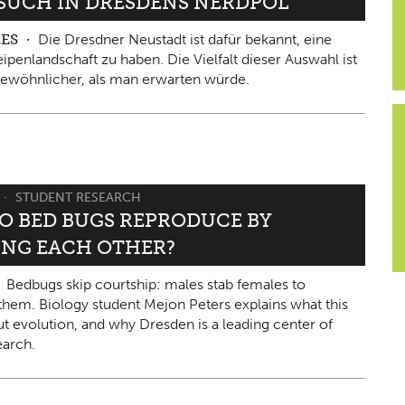
ESUCH IN DRESDENS NERDPOL
LES
Die Dresdner Neustadt ist dafür bekannt, eine
ipenlandschaft zu haben. Die Vielfalt dieser Auswahl ist
ewöhnlicher, als man erwarten würde.
STUDENT RESEARCH
O BED BUGS REPRODUCE BY
ING EACH OTHER?
Bedbugs skip courtship: males stab females to
them. Biology student Mejon Peters explains what this
ut evolution, and why Dresden is a leading center of
arch.