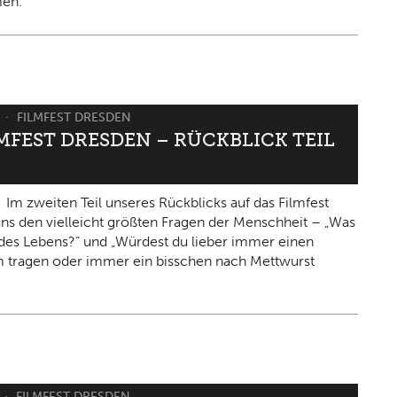
en.
6
FILMFEST DRESDEN
LMFEST DRESDEN – RÜCKBLICK TEIL
Im zweiten Teil unseres Rückblicks auf das Filmfest
 uns den vielleicht größten Fragen der Menschheit – „Was
n des Lebens?“ und „Würdest du lieber immer einen
 tragen oder immer ein bisschen nach Mettwurst
FILMFEST DRESDEN