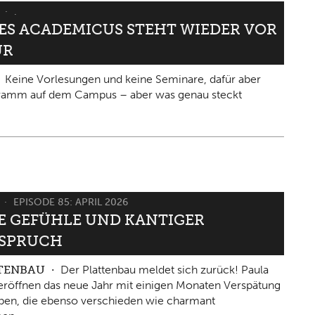
6
.
IES ACADEMICUS STEHT WIEDER VOR
ÜR
Keine Vorlesungen und keine Seminare, dafür aber
gramm auf dem Campus – aber was genau steckt
6
EPISODE 85: APRIL 2026
 GEFÜHLE UND KANTIGER W
PRUCH
TTENBAU
Der Plattenbau meldet sich zurück! Paula
eröffnen das neue Jahr mit einigen Monaten Verspätung
ben, die ebenso verschieden wie charmant