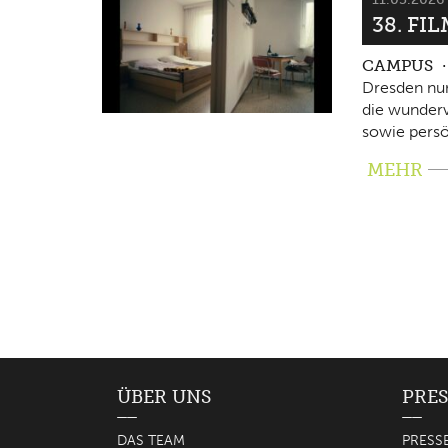
38. FI
CAMPUS
Dresden nun
die wunderv
sowie persö
MEHR
ÜBER UNS
PRES
DAS TEAM
PRESS