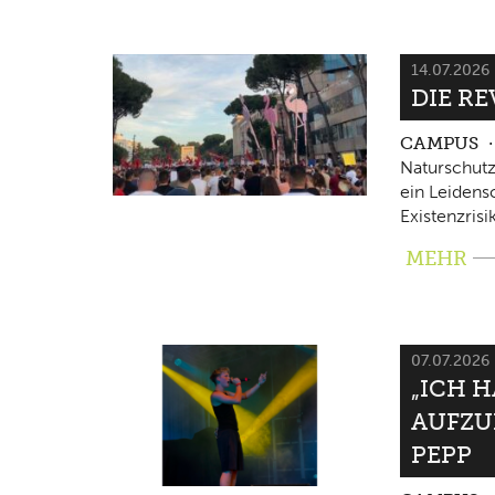
14.07.2026
DIE RE
CAMPUS
Naturschutz
ein Leidensc
Existenzrisi
MEHR
07.07.2026
„ICH 
AUFZU
PEPP