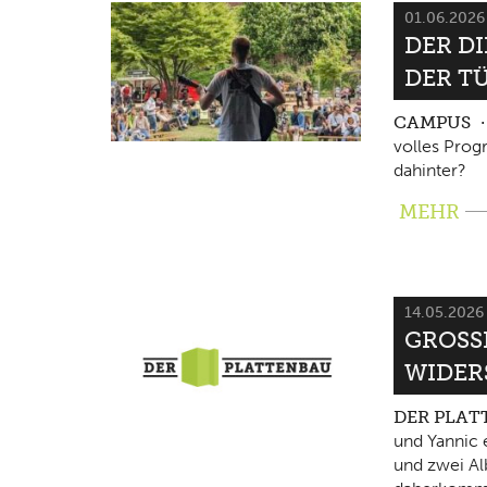
01.06.202
DER D
DER T
CAMPUS
volles Pro
dahinter?
MEHR
14.05.202
GROSSE
IDERS
DER PLA
und Yannic 
und zwei Al