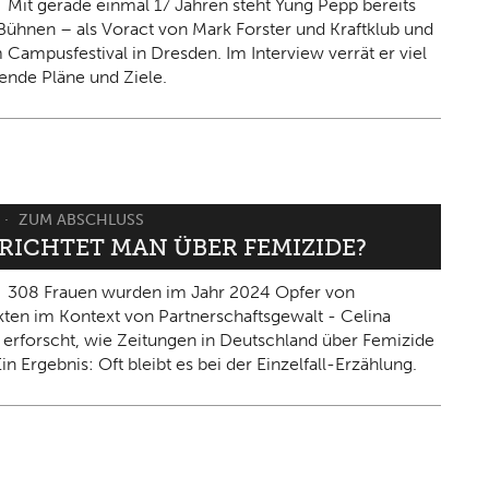
Mit gerade einmal 17 Jahren steht Yung Pepp bereits
Bühnen – als Voract von Mark Forster und Kraftklub und
 Campusfestival in Dresden. Im Interview verrät er viel
ende Pläne und Ziele.
ZUM ABSCHLUSS
ERICHTET MAN ÜBER FEMIZIDE?
308 Frauen wurden im Jahr 2024 Opfer von
kten im Kontext von Partnerschaftsgewalt - Celina
 erforscht, wie Zeitungen in Deutschland über Femizide
in Ergebnis: Oft bleibt es bei der Einzelfall-Erzählung.