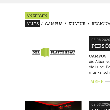
ANZEIGEN
ALLES
/
CAMPUS
/
KULTUR
/
REGIONA
05.08.202
PERSÖ
CAMPUS
die Alben v
die Lupe. P
musikalisch
MEHR
02.08.202