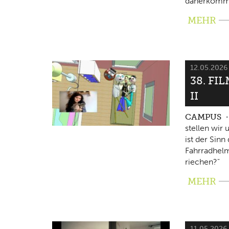
daherkomm
MEHR
12.05.202
38. FI
II
CAMPUS
stellen wir
ist der Sin
Fahrradhelm
riechen?"
MEHR
11.05.2026