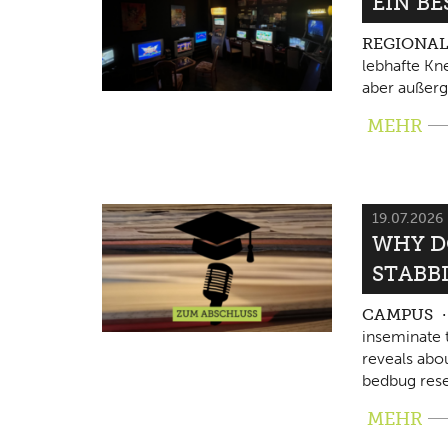
EIN B
REGIONA
lebhafte Kne
aber außerg
MEHR
19.07.2026
WHY D
STABB
CAMPUS
inseminate 
reveals abo
bedbug rese
MEHR