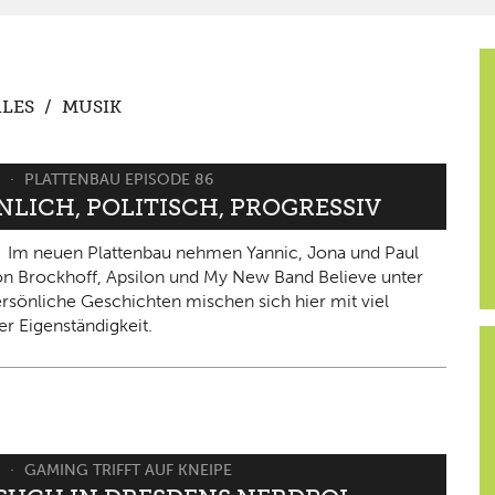
LES
/
MUSIK
6
PLATTENBAU EPISODE 86
NLICH, POLITISCH, PROGRESSIV
Im neuen Plattenbau nehmen Yannic, Jona und Paul
on Brockhoff, Apsilon und My New Band Believe unter
ersönliche Geschichten mischen sich hier mit viel
er Eigenständigkeit.
6
GAMING TRIFFT AUF KNEIPE