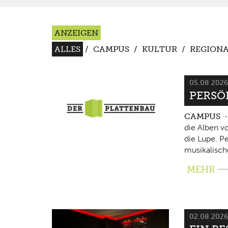
ANZEIGEN
ALLES
/
CAMPUS
/
KULTUR
/
REGIONA
05.08.202
PERSÖ
CAMPUS
die Alben v
die Lupe. P
musikalisch
MEHR
02.08.202