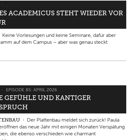
6
.
IES ACADEMICUS STEHT WIEDER VOR
ÜR
Keine Vorlesungen und keine Seminare, dafür aber
gramm auf dem Campus – aber was genau steckt
6
EPISODE 85: APRIL 2026
 GEFÜHLE UND KANTIGER W
PRUCH
TTENBAU
Der Plattenbau meldet sich zurück! Paula
eröffnen das neue Jahr mit einigen Monaten Verspätung
ben, die ebenso verschieden wie charmant