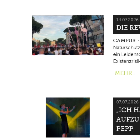
14.07.2026
DIE RE
CAMPUS
Naturschutz
ein Leidensc
Existenzrisi
MEHR
07.07.2026
„ICH 
AUFZU
PEPP