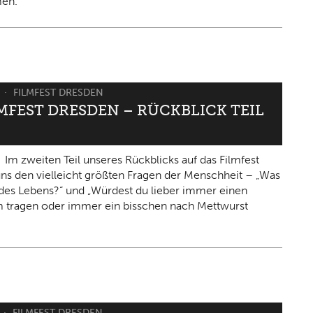
en.
6
FILMFEST DRESDEN
LMFEST DRESDEN – RÜCKBLICK TEIL
Im zweiten Teil unseres Rückblicks auf das Filmfest
 uns den vielleicht größten Fragen der Menschheit – „Was
n des Lebens?“ und „Würdest du lieber immer einen
 tragen oder immer ein bisschen nach Mettwurst
FILMFEST DRESDEN