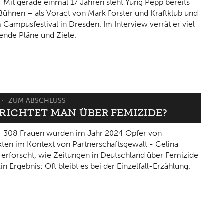
Mit gerade einmal 17 Jahren steht Yung Pepp bereits
Bühnen – als Voract von Mark Forster und Kraftklub und
 Campusfestival in Dresden. Im Interview verrät er viel
ende Pläne und Ziele.
ZUM ABSCHLUSS
ERICHTET MAN ÜBER FEMIZIDE?
308 Frauen wurden im Jahr 2024 Opfer von
kten im Kontext von Partnerschaftsgewalt - Celina
 erforscht, wie Zeitungen in Deutschland über Femizide
in Ergebnis: Oft bleibt es bei der Einzelfall-Erzählung.