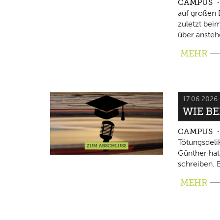
CAMPUS
auf großen 
zuletzt beim
über ansteh
MEHR
17.06.2026
WIE B
CAMPUS
Tötungsdeli
Günther hat
schreiben. E
MEHR