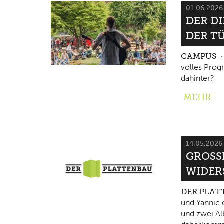
01.06.202
DER D
DER T
CAMPUS
volles Pro
dahinter?
MEHR
14.05.202
GROSSE
IDERS
DER PLA
und Yannic 
und zwei Al