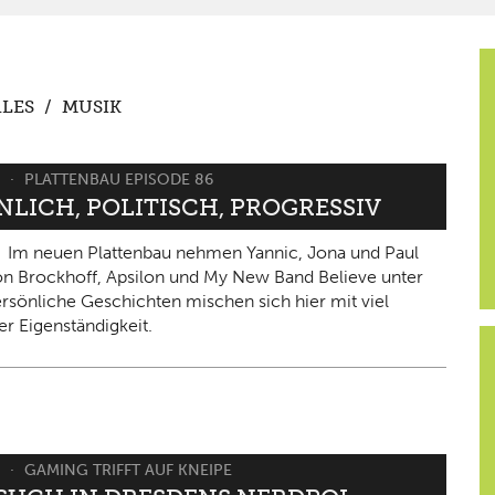
LES
/
MUSIK
6
PLATTENBAU EPISODE 86
NLICH, POLITISCH, PROGRESSIV
Im neuen Plattenbau nehmen Yannic, Jona und Paul
on Brockhoff, Apsilon und My New Band Believe unter
ersönliche Geschichten mischen sich hier mit viel
er Eigenständigkeit.
6
GAMING TRIFFT AUF KNEIPE