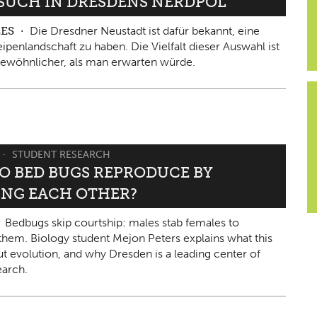
ESUCH IN DRESDENS NERDPOL
LES
Die Dresdner Neustadt ist dafür bekannt, eine
ipenlandschaft zu haben. Die Vielfalt dieser Auswahl ist
ewöhnlicher, als man erwarten würde.
STUDENT RESEARCH
O BED BUGS REPRODUCE BY
ING EACH OTHER?
Bedbugs skip courtship: males stab females to
them. Biology student Mejon Peters explains what this
ut evolution, and why Dresden is a leading center of
arch.