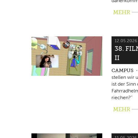
daherkomm
MEHR
12.05.202
38. FI
II
CAMPUS
stellen wir
ist der Sin
Fahrradhelm
riechen?"
MEHR
11.05.2026