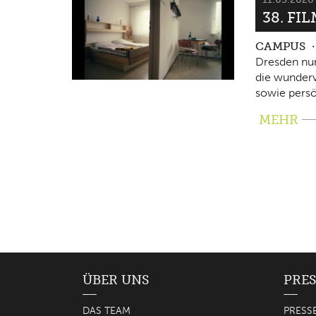
38. FI
CAMPUS
Dresden nun
die wunderv
sowie persö
MEHR
ÜBER UNS
PRES
DAS TEAM
PRESS