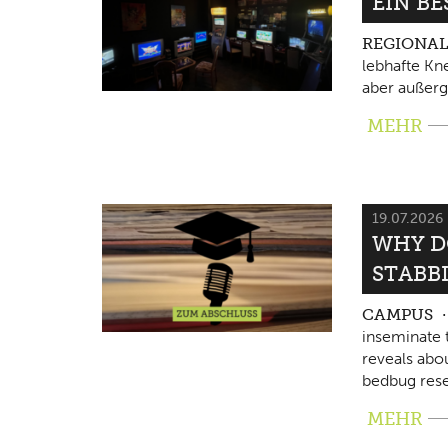
EIN B
REGIONA
lebhafte Kne
aber außerg
MEHR
19.07.2026
WHY D
STABB
CAMPUS
inseminate 
reveals abo
bedbug rese
MEHR