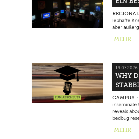
EIN B
REGIONA
lebhafte Kne
aber außerg
MEHR
19.07.2026
WHY D
STABB
CAMPUS
inseminate 
reveals abo
bedbug rese
MEHR