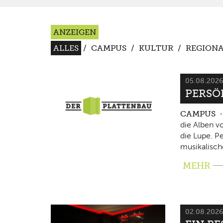
ANZEIGEN
ALLES
/
CAMPUS
/
KULTUR
/
REGIONA
05.08.202
PERSÖ
CAMPUS
die Alben v
die Lupe. P
musikalisch
MEHR
02.08.202