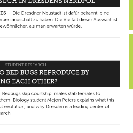
ESUCH IN DRESDENS NERDPOL
LES
Die Dresdner Neustadt ist dafür bekannt, eine
ipenlandschaft zu haben. Die Vielfalt dieser Auswahl ist
ewöhnlicher, als man erwarten würde.
STUDENT RESEARCH
O BED BUGS REPRODUCE BY
ING EACH OTHER?
Bedbugs skip courtship: males stab females to
them. Biology student Mejon Peters explains what this
ut evolution, and why Dresden is a leading center of
arch.