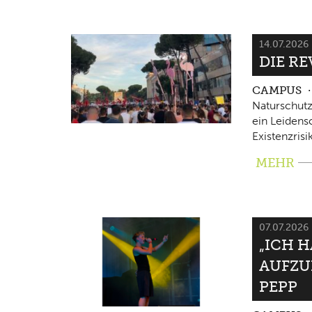
14.07.2026
DIE RE
CAMPUS
Naturschutz
ein Leidensc
Existenzrisi
MEHR
07.07.2026
„ICH 
AUFZU
PEPP