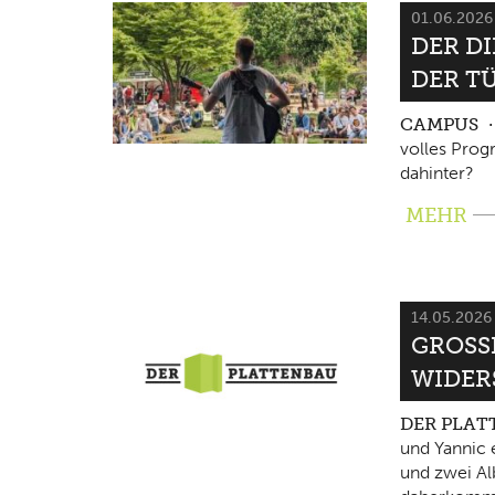
01.06.202
DER D
DER T
CAMPUS
volles Pro
dahinter?
MEHR
14.05.202
GROSSE
IDERS
DER PLA
und Yannic 
und zwei Al