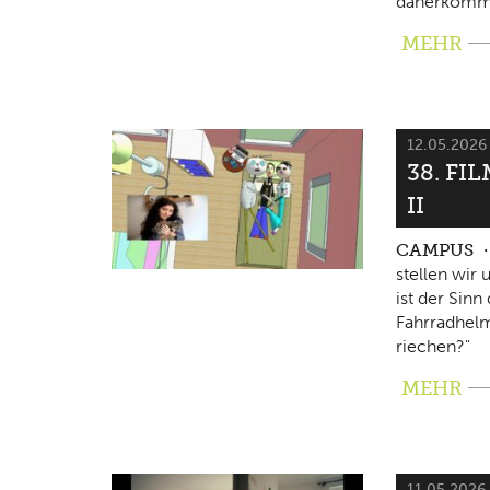
daherkomm
MEHR
12.05.202
38. FI
II
CAMPUS
stellen wir
ist der Sin
Fahrradhelm
riechen?"
MEHR
11.05.2026