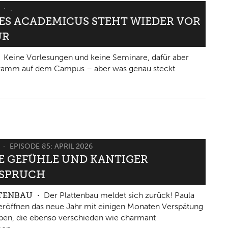
6
.
IES ACADEMICUS STEHT WIEDER VOR
ÜR
Keine Vorlesungen und keine Seminare, dafür aber
gramm auf dem Campus – aber was genau steckt
6
EPISODE 85: APRIL 2026
 GEFÜHLE UND KANTIGER W
PRUCH
TTENBAU
Der Plattenbau meldet sich zurück! Paula
eröffnen das neue Jahr mit einigen Monaten Verspätung
ben, die ebenso verschieden wie charmant