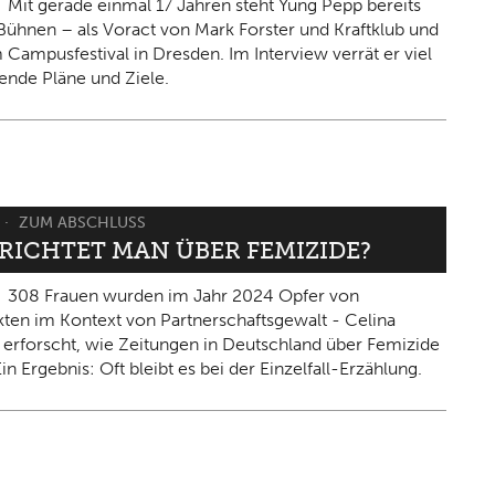
Mit gerade einmal 17 Jahren steht Yung Pepp bereits
Bühnen – als Voract von Mark Forster und Kraftklub und
 Campusfestival in Dresden. Im Interview verrät er viel
ende Pläne und Ziele.
ZUM ABSCHLUSS
ERICHTET MAN ÜBER FEMIZIDE?
308 Frauen wurden im Jahr 2024 Opfer von
kten im Kontext von Partnerschaftsgewalt - Celina
 erforscht, wie Zeitungen in Deutschland über Femizide
in Ergebnis: Oft bleibt es bei der Einzelfall-Erzählung.