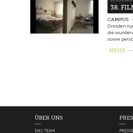
38. FI
CAMPUS
Dresden nun
die wunderv
sowie persö
MEHR
ÜBER UNS
PRES
DAS TEAM
PRESS