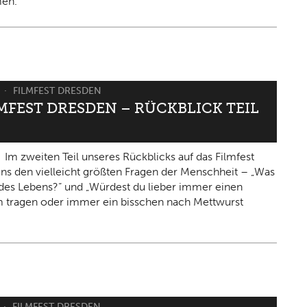
en.
6
FILMFEST DRESDEN
LMFEST DRESDEN – RÜCKBLICK TEIL
Im zweiten Teil unseres Rückblicks auf das Filmfest
 uns den vielleicht größten Fragen der Menschheit – „Was
n des Lebens?“ und „Würdest du lieber immer einen
 tragen oder immer ein bisschen nach Mettwurst
FILMFEST DRESDEN