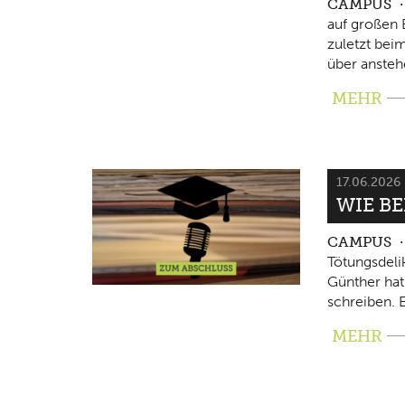
CAMPUS
auf großen 
zuletzt beim
über ansteh
MEHR
17.06.2026
WIE B
CAMPUS
Tötungsdeli
Günther hat
schreiben. E
MEHR