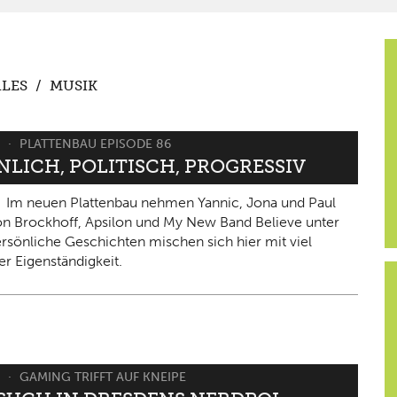
LES
/
MUSIK
6
PLATTENBAU EPISODE 86
NLICH, POLITISCH, PROGRESSIV
Im neuen Plattenbau nehmen Yannic, Jona und Paul
on Brockhoff, Apsilon und My New Band Believe unter
ersönliche Geschichten mischen sich hier mit viel
er Eigenständigkeit.
6
GAMING TRIFFT AUF KNEIPE