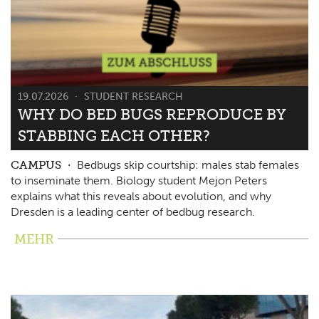
19.07.2026
STUDENT RESEARCH
WHY DO BED BUGS REPRODUCE BY
STABBING EACH OTHER?
CAMPUS
Bedbugs skip courtship: males stab females
to inseminate them. Biology student Mejon Peters
explains what this reveals about evolution, and why
Dresden is a leading center of bedbug research.
MEHR