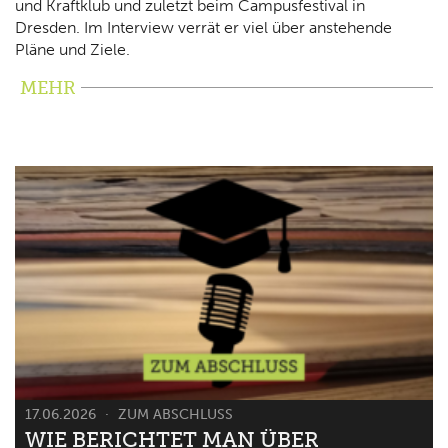
und Kraftklub und zuletzt beim Campusfestival in
Dresden. Im Interview verrät er viel über anstehende
Pläne und Ziele.
MEHR
17.06.2026
ZUM ABSCHLUSS
WIE BERICHTET MAN ÜBER