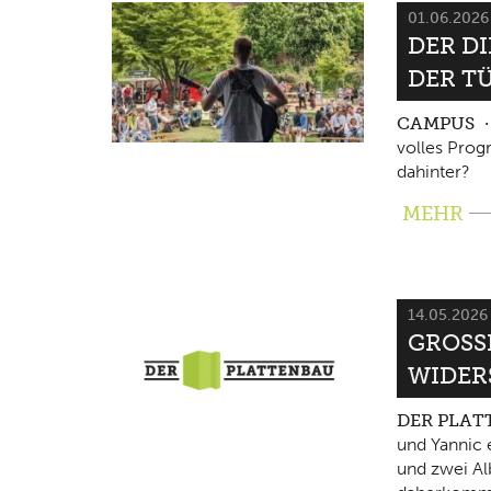
01.06.202
DER D
DER T
CAMPUS
volles Pro
dahinter?
MEHR
14.05.202
GROSSE
IDERS
DER PLA
und Yannic 
und zwei Al