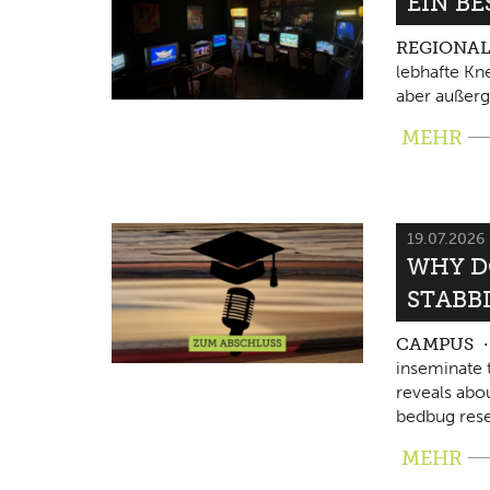
EIN B
REGIONA
lebhafte Kne
aber außerg
MEHR
19.07.2026
WHY D
STABB
CAMPUS
inseminate 
reveals abo
bedbug rese
MEHR