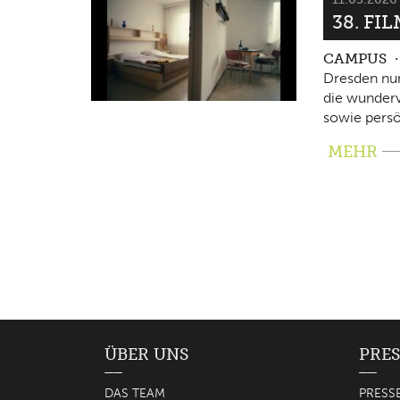
38. FI
CAMPUS
Dresden nun
die wunderv
sowie persö
MEHR
ÜBER UNS
PRES
DAS TEAM
PRESS