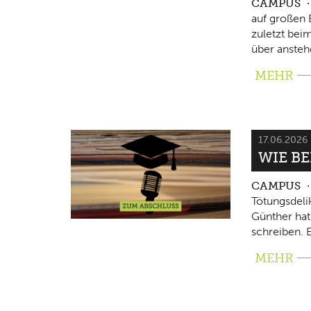
CAMPUS
auf großen 
zuletzt beim
über ansteh
MEHR
17.06.2026
WIE B
CAMPUS
Tötungsdeli
Günther hat
schreiben. E
MEHR