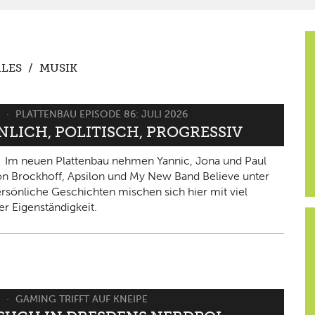
LES
/
MUSIK
6
PLATTENBAU EPISODE 86: JULI 2026
NLICH, POLITISCH, PROGRESSIV
Im neuen Plattenbau nehmen Yannic, Jona und Paul
on Brockhoff, Apsilon und My New Band Believe unter
ersönliche Geschichten mischen sich hier mit viel
er Eigenständigkeit.
6
GAMING TRIFFT AUF KNEIPE