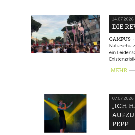
14.07.2026
DIE RE
CAMPUS
Naturschutz
ein Leidensc
Existenzrisi
MEHR
07.07.2026
„ICH 
AUFZU
PEPP