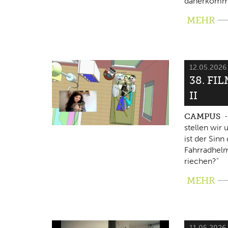
daherkomm
MEHR
12.05.202
38. FI
II
CAMPUS
stellen wir
ist der Sin
Fahrradhelm
riechen?"
MEHR
11.05.2026