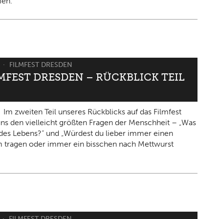
en.
6
FILMFEST DRESDEN
LMFEST DRESDEN – RÜCKBLICK TEIL
Im zweiten Teil unseres Rückblicks auf das Filmfest
 uns den vielleicht größten Fragen der Menschheit – „Was
n des Lebens?“ und „Würdest du lieber immer einen
 tragen oder immer ein bisschen nach Mettwurst
FILMFEST DRESDEN