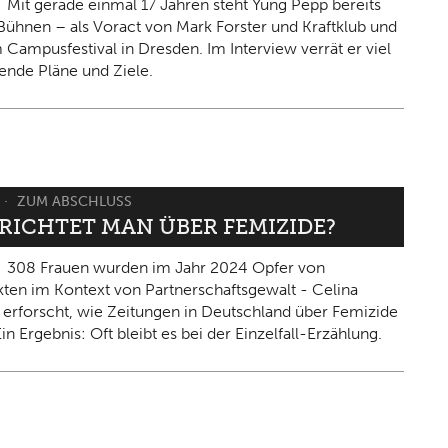
Mit gerade einmal 17 Jahren steht Yung Pepp bereits
Bühnen – als Voract von Mark Forster und Kraftklub und
 Campusfestival in Dresden. Im Interview verrät er viel
ende Pläne und Ziele.
ZUM ABSCHLUSS
ERICHTET MAN ÜBER FEMIZIDE?
308 Frauen wurden im Jahr 2024 Opfer von
kten im Kontext von Partnerschaftsgewalt - Celina
 erforscht, wie Zeitungen in Deutschland über Femizide
in Ergebnis: Oft bleibt es bei der Einzelfall-Erzählung.