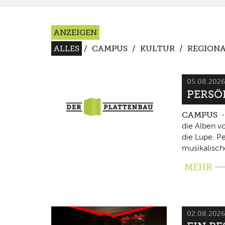
ANZEIGEN
ALLES
/
CAMPUS
/
KULTUR
/
REGIONA
05.08.202
PERSÖ
CAMPUS
die Alben v
die Lupe. P
musikalisch
MEHR
02.08.202