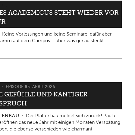
6
.
IES ACADEMICUS STEHT WIEDER VOR
ÜR
Keine Vorlesungen und keine Seminare, dafür aber
gramm auf dem Campus – aber was genau steckt
6
EPISODE 85: APRIL 2026
 GEFÜHLE UND KANTIGER W
PRUCH
TTENBAU
Der Plattenbau meldet sich zurück! Paula
eröffnen das neue Jahr mit einigen Monaten Verspätung
ben, die ebenso verschieden wie charmant