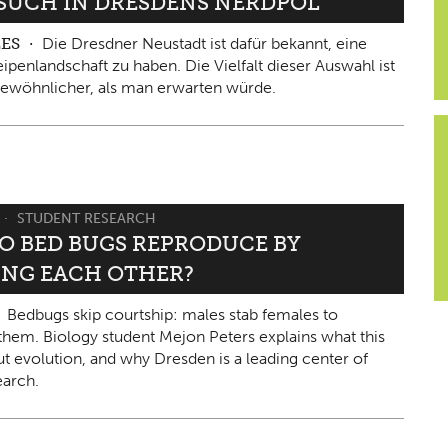
ESUCH IN DRESDENS NERDPOL
LES
Die Dresdner Neustadt ist dafür bekannt, eine
ipenlandschaft zu haben. Die Vielfalt dieser Auswahl ist
ewöhnlicher, als man erwarten würde.
STUDENT RESEARCH
O BED BUGS REPRODUCE BY
ING EACH OTHER?
Bedbugs skip courtship: males stab females to
them. Biology student Mejon Peters explains what this
ut evolution, and why Dresden is a leading center of
arch.