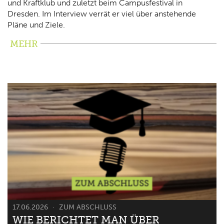
und Kraftklub und zuletzt beim Campusfestival in
Dresden. Im Interview verrät er viel über anstehende
Pläne und Ziele.
MEHR
17.06.2026
ZUM ABSCHLUSS
WIE BERICHTET MAN ÜBER