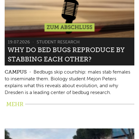
19.07.2026
STUDENT RESEARCH
WHY DO BED BUGS REPRODUCE BY
STABBING EACH OTHER?
CAMPUS
Bedbugs skip courtship: males stab females
to inseminate them. Biology student Mejon Peters
explains what this reveals about evolution, and why
Dresden is a leading center of bedbug research.
MEHR