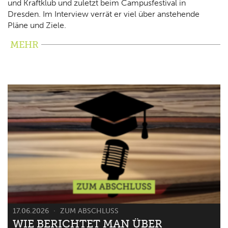
und Kraftklub und zuletzt beim Campusfestival in
Dresden. Im Interview verrät er viel über anstehende
Pläne und Ziele.
MEHR
17.06.2026
ZUM ABSCHLUSS
WIE BERICHTET MAN ÜBER