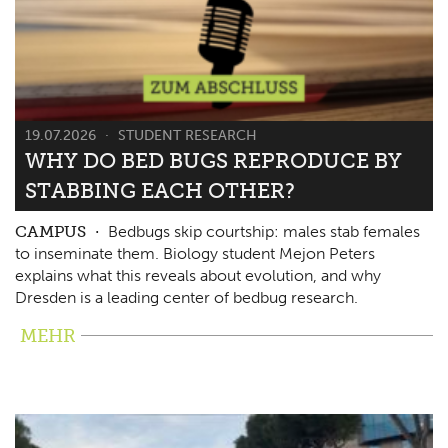
19.07.2026
STUDENT RESEARCH
WHY DO BED BUGS REPRODUCE BY
STABBING EACH OTHER?
CAMPUS
Bedbugs skip courtship: males stab females
to inseminate them. Biology student Mejon Peters
explains what this reveals about evolution, and why
Dresden is a leading center of bedbug research.
MEHR