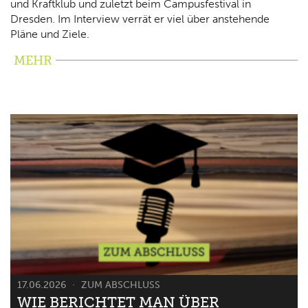
und Kraftklub und zuletzt beim Campusfestival in
Dresden. Im Interview verrät er viel über anstehende
Pläne und Ziele.
MEHR
17.06.2026
ZUM ABSCHLUSS
WIE BERICHTET MAN ÜBER