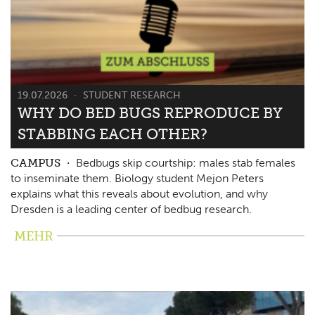
19.07.2026
STUDENT RESEARCH
WHY DO BED BUGS REPRODUCE BY
STABBING EACH OTHER?
CAMPUS
Bedbugs skip courtship: males stab females
to inseminate them. Biology student Mejon Peters
explains what this reveals about evolution, and why
Dresden is a leading center of bedbug research.
MEHR