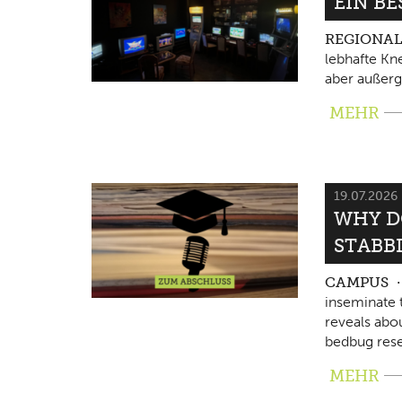
EIN B
REGIONA
lebhafte Kne
aber außerg
MEHR
19.07.2026
WHY D
STABB
CAMPUS
inseminate 
reveals abo
bedbug rese
MEHR