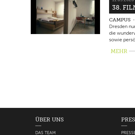
38. FI
CAMPUS
Dresden nun
die wunderv
sowie persö
MEHR
ÜBER UNS
PRES
DAS TEAM
PRESS