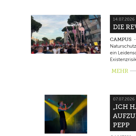
14.07.2026
DIE RE
CAMPUS
Naturschutz
ein Leidensc
Existenzrisi
MEHR
07.07.2026
„ICH 
AUFZU
PEPP