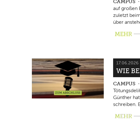
CAMPUS
auf großen 
zuletzt beim
über ansteh
MEHR
17.06.2026
WIE B
CAMPUS
Tötungsdeli
Günther hat
schreiben. E
MEHR