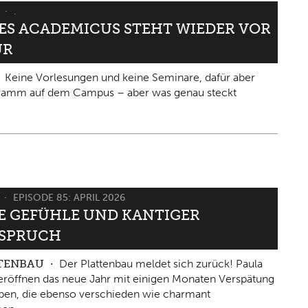
6
.
IES ACADEMICUS STEHT WIEDER VOR
ÜR
Keine Vorlesungen und keine Seminare, dafür aber
gramm auf dem Campus – aber was genau steckt
6
EPISODE 85: APRIL 2026
 GEFÜHLE UND KANTIGER W
PRUCH
TTENBAU
Der Plattenbau meldet sich zurück! Paula
eröffnen das neue Jahr mit einigen Monaten Verspätung
ben, die ebenso verschieden wie charmant