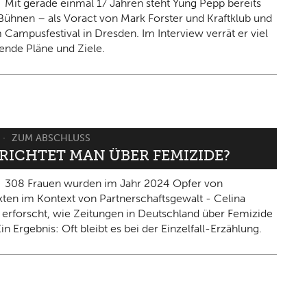
Mit gerade einmal 17 Jahren steht Yung Pepp bereits
Bühnen – als Voract von Mark Forster und Kraftklub und
 Campusfestival in Dresden. Im Interview verrät er viel
ende Pläne und Ziele.
ZUM ABSCHLUSS
ERICHTET MAN ÜBER FEMIZIDE?
308 Frauen wurden im Jahr 2024 Opfer von
kten im Kontext von Partnerschaftsgewalt - Celina
 erforscht, wie Zeitungen in Deutschland über Femizide
in Ergebnis: Oft bleibt es bei der Einzelfall-Erzählung.