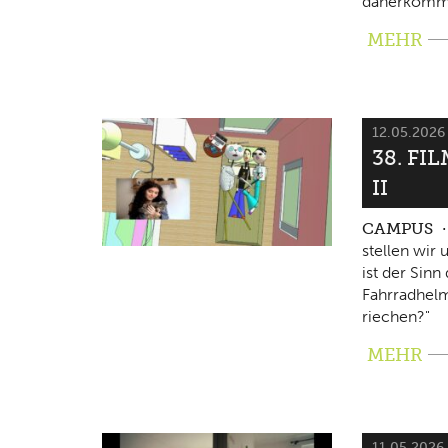
daherkomm
MEHR
12.05.202
38. FI
II
CAMPUS
stellen wir
ist der Sin
Fahrradhelm
riechen?"
MEHR
11.05.2026