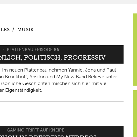
LES
/
MUSIK
6
PLATTENBAU EPISODE 86
NLICH, POLITISCH, PROGRESSIV
Im neuen Plattenbau nehmen Yannic, Jona und Paul
on Brockhoff, Apsilon und My New Band Believe unter
ersönliche Geschichten mischen sich hier mit viel
er Eigenständigkeit.
6
GAMING TRIFFT AUF KNEIPE