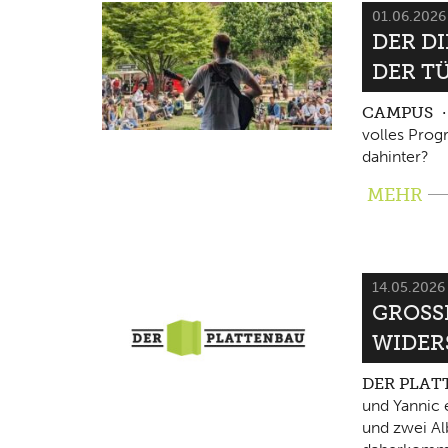
01.06.202
DER D
DER T
CAMPUS
volles Pro
dahinter?
MEHR
14.05.202
GROSSE
IDERS
DER PLA
und Yannic 
und zwei Al