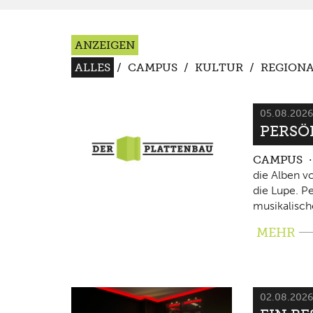
ANZEIGEN
ALLES
/
CAMPUS
/
KULTUR
/
REGIONA
05.08.202
PERSÖ
CAMPUS
die Alben v
die Lupe. P
musikalisch
MEHR
02.08.202