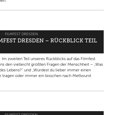
en.
6
FILMFEST DRESDEN
LMFEST DRESDEN – RÜCKBLICK TEIL
Im zweiten Teil unseres Rückblicks auf das Filmfest
 uns den vielleicht größten Fragen der Menschheit – „Was
n des Lebens?“ und „Würdest du lieber immer einen
 tragen oder immer ein bisschen nach Mettwurst
FILMFEST DRESDEN