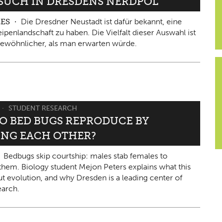
ESUCH IN DRESDENS NERDPOL
LES
Die Dresdner Neustadt ist dafür bekannt, eine
ipenlandschaft zu haben. Die Vielfalt dieser Auswahl ist
ewöhnlicher, als man erwarten würde.
STUDENT RESEARCH
O BED BUGS REPRODUCE BY
ING EACH OTHER?
Bedbugs skip courtship: males stab females to
them. Biology student Mejon Peters explains what this
ut evolution, and why Dresden is a leading center of
arch.